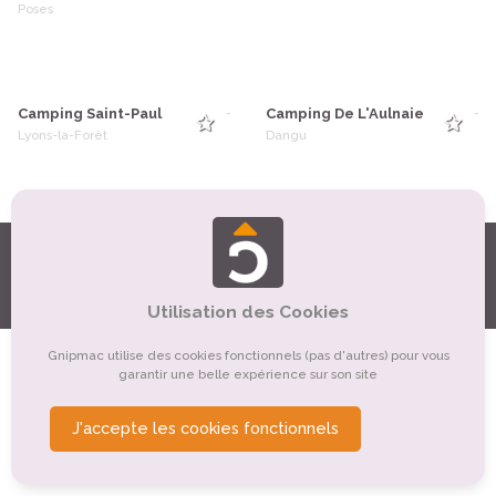
Poses
Camping Saint-Paul
Camping De L'Aulnaie
-
-
Lyons-la-Forêt
Dangu
Qui sommes-nous ?
-
Confidentialité
-
Mentions légales et Conditions d'utilisation
-
Espace Presse
-
Je suis gestionnaire de camping
Utilisation des Cookies
Gnipmac utilise des cookies fonctionnels (pas d'autres) pour vous
garantir une belle expérience sur son site
J'accepte les cookies fonctionnels