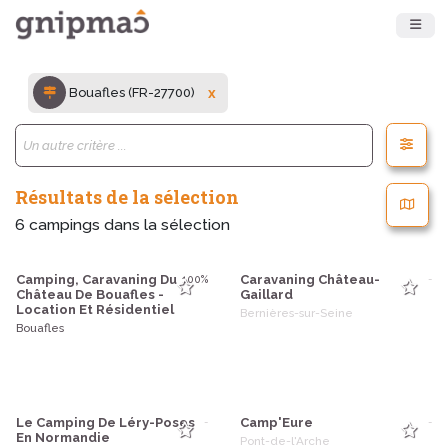
Bouafles (FR-27700)
x
Résultats de la sélection
6
campings dans la sélection
Camping, Caravaning Du
Caravaning Château-
100%
-
Château De Bouafles -
Gaillard
Location Et Résidentiel
Bernières-sur-Seine
Bouafles
Le Camping De Léry-Poses
Camp'Eure
-
-
En Normandie
Pont-de-l'Arche