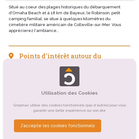
Situé au coeur des plages historiques du débarquement
d'Omaha Beach et à 18 km de Bayeux, le Robinson, petit
camping familial, se situe à quelques kilomètres du
cimetière militaire américain de Colleville-sur-Mer. Vous
apprécierez l'ambiance...
Points d'intérêt autour du
camping
Tourisme sportif et de loisirs
Tourisme culturel
Tourisme de nature, d'observation
Utilisation des Cookies
Tourisme événementiel
Organismes de tourisme
Gnipmac utilise des cookies fonctionnels (pas d'autres) pour vous
garantir une belle expérience sur son site
Tourisme rural
Tourisme balnéaire, tourisme bleu
Tourisme religieux ou spirituel
Tourisme de formation
J'accepte les cookies fonctionnels
Tourisme gastronomique