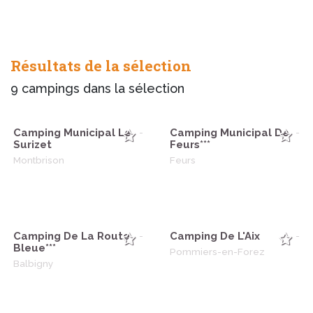
Résultats de la sélection
9
campings dans la sélection
Camping Municipal Le
Camping Municipal De
-
-
Surizet
Feurs***
Montbrison
Feurs
Camping De La Route
Camping De L'Aix
-
-
Bleue***
Pommiers-en-Forez
Balbigny