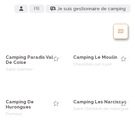
FR
Je suis gestionnaire de camping
Camping Paradis Val
Camping Le Moulin
-
-
De Coise
Chazelles-sur-Lyon
Saint-Galmier
Camping De
Camping Les Narcisses
-
-
Hurongues
Saint-Clément-de-Valorgue
Pomeys