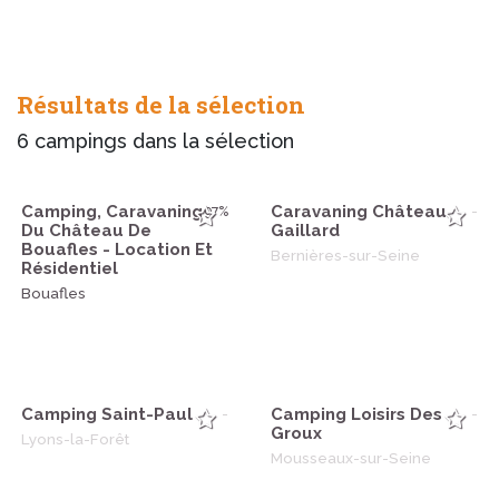
Résultats de la sélection
6
campings dans la sélection
Camping, Caravaning
Caravaning Château-
97%
-
Du Château De
Gaillard
Bouafles - Location Et
Bernières-sur-Seine
Résidentiel
Bouafles
Camping Saint-Paul
Camping Loisirs Des
-
-
Groux
Lyons-la-Forêt
Mousseaux-sur-Seine