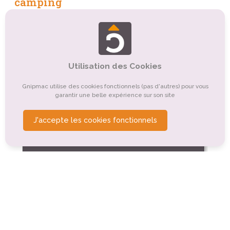
camping
Tourisme religieux ou spirituel
Tourisme culturel
Tourisme de nature, d'observation
Utilisation des Cookies
Organismes de tourisme
Tourisme sportif et de loisirs
Tourisme gastronomique
Tourisme événementiel
Gnipmac utilise des cookies fonctionnels (pas d'autres) pour vous
garantir une belle expérience sur son site
Autre
Tourisme balnéaire, tourisme bleu
J'accepte les cookies fonctionnels