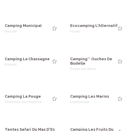
Camping Municipal
Ecocamping L'Alternatif
-
-
Mazirat
Huriel
Camping La Chassagne
Camping** Ouches De
-
-
Budelle
Ronnet
Évaux-les-Bains
Camping La Pouge
Camping Les Marins
-
-
Chambon-sur-Voueize
Lapeyrouse
Tentes Safari Du Mas D'En
Camping Les Fruits Du
-
-