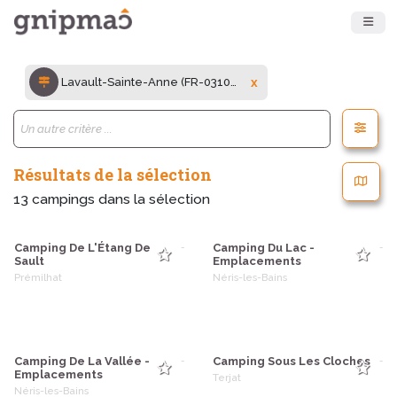
Lavault-Sainte-Anne (FR-03100)
x
Résultats de la sélection
13
campings dans la sélection
Camping De L'Étang De
Camping Du Lac -
-
-
Sault
Emplacements
Prémilhat
Néris-les-Bains
Camping De La Vallée -
Camping Sous Les Cloches
-
-
Emplacements
Terjat
Néris-les-Bains