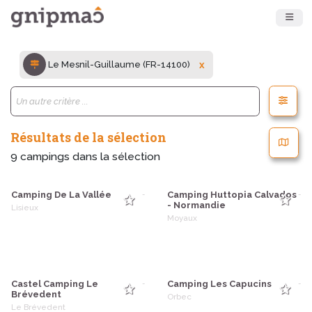
Le Mesnil-Guillaume (FR-14100)
x
Résultats de la sélection
9
campings dans la sélection
Camping De La Vallée
Camping Huttopia Calvados
-
-
- Normandie
Lisieux
Moyaux
Castel Camping Le
Camping Les Capucins
-
-
Brévedent
Orbec
Le Brévedent