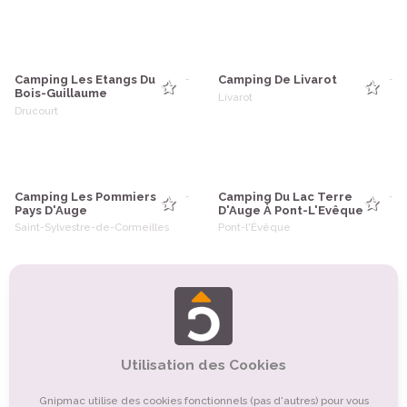
Camping Les Etangs Du
Camping De Livarot
-
-
Bois-Guillaume
Livarot
Drucourt
Camping Les Pommiers
Camping Du Lac Terre
-
-
Pays D'Auge
D'Auge À Pont-L'Evêque
Saint-Sylvestre-de-Cormeilles
Pont-l'Évêque
Aire Naturelle De Camping
-
Legrix
Reux
Utilisation des Cookies
Gnipmac utilise des cookies fonctionnels (pas d'autres) pour vous