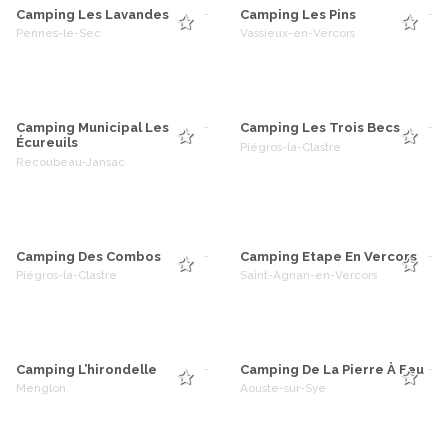
Camping Les Lavandes
Camping Les Pins
-
-
Pennes-le-Sec
Vassieux-en-Vercors
Camping Municipal Les
Camping Les Trois Becs
-
-
Écureuils
Piégros-la-Clastre
Recoubeau-Jansac
Camping Des Combos
Camping Etape En Vercors
-
-
Piégros-la-Clastre
Saint-Agnan-en-Vercors
Camping L’hirondelle
Camping De La Pierre À Feu
-
-
Menglon
Aouste-sur-Sye