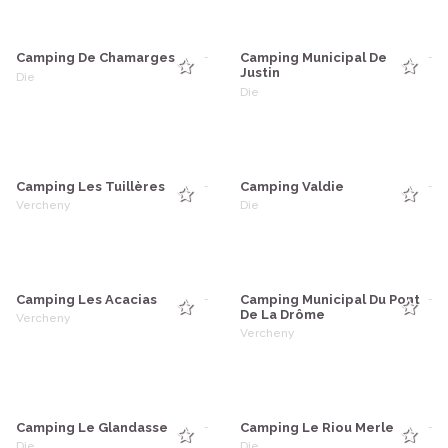
Camping De Chamarges
Camping Municipal De
-
-
Justin
Die
Die
Camping Les Tuillères
Camping Valdie
-
-
Vercheny
Die
Camping Les Acacias
Camping Municipal Du Pont
-
-
De La Drôme
Vercheny
Vercheny
Camping Le Glandasse
Camping Le Riou Merle
-
-
Die
Die