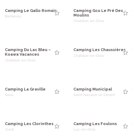
Camping Le Gallo Romain
Camping Gcu Le Pré Des
-
-
Moulins
Barbières
Châtillon-en-Diois
Camping Du Lac Bleu –
Camping Les Chaussières
-
-
Koawa Vacances
Châtillon-en-Diois
Châtillon-en-Diois
Camping La Graville
Camping Municipal
-
-
Saou
Saint-Nazaire-le-Désert
Camping Les Clorinthes
Camping Les Foulons
-
-
Crest
Luc-en-Diois