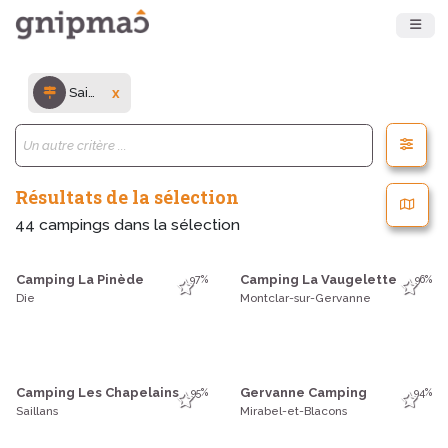
Sainte-Croix (FR-26150)
x
Résultats de la sélection
44
campings dans la sélection
Camping La Pinède
Camping La Vaugelette
97%
96%
Die
Montclar-sur-Gervanne
Camping Les Chapelains
Gervanne Camping
95%
94%
Saillans
Mirabel-et-Blacons