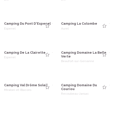
Camping Du Pont D'Espenel
Camping La Colombe
-
-
Espenel
Aurel
Camping De La Clairette
Camping Domaine La Belle
-
-
Verte
Espenel
Beaufort-sur-Gervanne
Camping Val Drôme Soleil
Camping Domaine Du
-
-
Couriou
Mirabel-et-Blacons
Recoubeau-Jansac