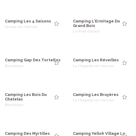
Camping Les 4 Saisons
Camping L'Ermitage Du
-
-
Grand Bois
Gresse-en-Vercors
Le Poët-Célard
Camping Gap Des Tortelles
Camping Les Réveilles
-
-
Bourdeaux
La Chapelle-en-Vercors
Camping Les Bois Du
Camping Les Bruyères
-
-
Chatelas
La Chapelle-en-Vercors
Bourdeaux
Camping Des Myrtilles
Camping Yelloh Village Le
-
-