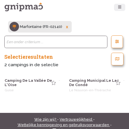
Marfontaine (FR-02140)
x
Selectieresultaten
2
campings in de selectie
Camping De La Vallée De
Camping Municipal Le Lac
-
-
L'Oise
De Condé
Guise
Le Nouvion-en-Thiérache
Wie zijn wij?
-
Vertrouwelijkheid
-
Wettelijke kennisgeving en gebruiksvoorwaarden
-