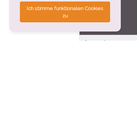
Ich stimme funktionalen Cookies
zu
Tourisme sportif
Boulodrome
Désaignes (1.1km)
Vélorail des Gorge
Boucieu-le-Roi (2.6
Les Balcons ardéc
Boucieu-le-Roi (2.8
Terrain de tennis
Boucieu-le-Roi (3km
Boulodrome
Empurany (3.2km)
Terrain de tennis
Colombier-le-Jeune 