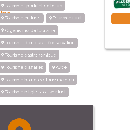
Tourisme sportif et de loisirs
ten
Tourisme culturel
Tourisme rural
Organismes de tourisme
Tourisme de nature, d'observation
Tourisme gastronomique
Tourisme d'affaires
Autre
Tourisme balnéaire, tourisme bleu
Tourisme religieux ou spirituel