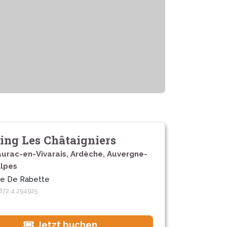
ng Les Châtaigniers
aurac-en-Vivarais, Ardèche, Auvergne-
lpes
te De Rabette
872,4.294925
Jetzt buchen