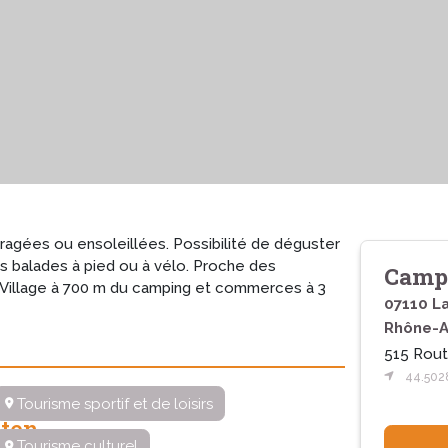
ragées ou ensoleillées. Possibilité de déguster
les balades à pied ou à vélo. Proche des
Campi
s. Village à 700 m du camping et commerces à 3
07110 L
Rhône-A
515 Rou
44.502
Tourisme sportif et de loisirs
ten
Tourisme culturel