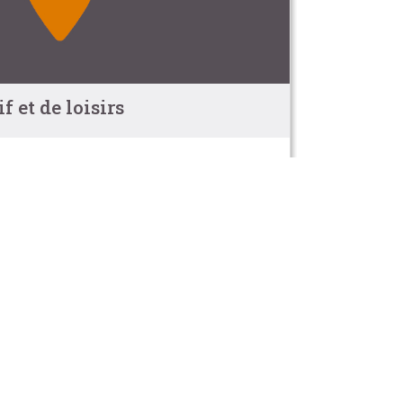
 et de loisirs
 La Turelure Nature Zen
dèche à Uzer
rcommunale
errasse chez Jaja
 raisonnée - toutes techniques :
 Beaume et le Chassezac