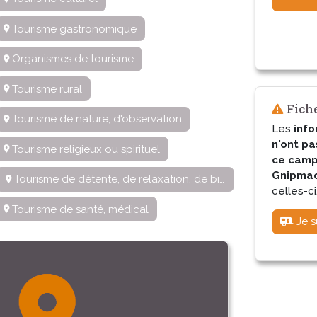
Tourisme gastronomique
Organismes de tourisme
Tourisme rural
Fiche
Tourisme de nature, d'observation
Les
info
n'ont pa
Tourisme religieux ou spirituel
ce camp
Gnipmac 
Tourisme de détente, de relaxation, de bien-être
celles-ci
Tourisme de santé, médical
Je s