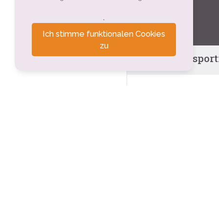
.
Ich stimme funktionalen Cookies
zu
Tourisme sportif
Espace bien être -
Uzer (2.2km)
Voie verte - Via Ar
Uzer (3.1km)
Bibliothèque inte
Rosières (3.9km)
Cinéma le Foyer
Rosières (3.9km)
Cave à vin & bar/t
Largentière (4.2km)
Parcours à gestion
L'Ardèche aval, la
Rosières (4.2km)