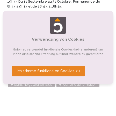
19h45 Du 11 Septembre au 31 Octobre : Permanence de
8h45 à 9h15 et de 18h15 à 18h45.
Sehenswürdigkeiten in der
Umgebung des Campingplatzes
Verwendung von Cookies
Tourisme sportif et de loisirs
Tourisme culturel
Gnipmac verwendet funktionale Cookies (keine anderen), um
Ihnen eine schöne Erfahrung auf ihrer Website zu garantieren
Tourisme de nature, d'observation
.
Tourisme religieux ou spirituel
Ich stimme funktionalen Cookies zu
Organismes de tourisme
Tourisme montagnard
Tourisme gastronomique
Tourisme de formation
Tourisme rural
Tourisme événementiel