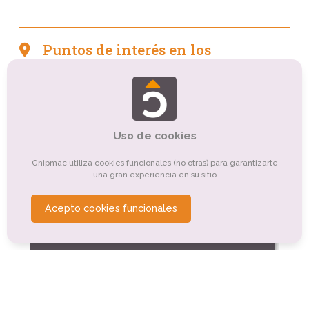
Puntos de interés en los
alrededores del camping
Tourisme culturel
Tourisme sportif et de loisirs
Autre
Tourisme de nature, d'observation
Uso de cookies
Organismes de tourisme
Tourisme montagnard
Gnipmac utiliza cookies funcionales (no otras) para garantizarte
una gran experiencia en su sitio
Tourisme religieux ou spirituel
Tourisme balnéaire, tourisme bleu
Tourisme d'affaires
Acepto cookies funcionales