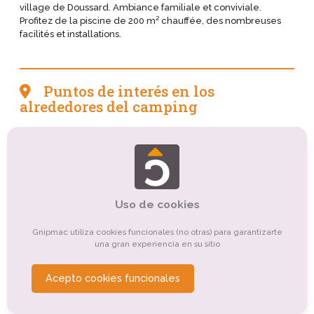
village de Doussard. Ambiance familiale et conviviale.
Profitez de la piscine de 200 m² chauffée, des nombreuses
facilités et installations.
Puntos de interés en los
alrededores del camping
Tourisme sportif et de loisirs
Tourisme culturel
Tourisme de nature, d'observation
Tourisme balnéaire, tourisme bleu
Tourisme d'affaires
Uso de cookies
Tourisme religieux ou spirituel
Gnipmac utiliza cookies funcionales (no otras) para garantizarte
una gran experiencia en su sitio
Organismes de tourisme
Tourisme montagnard
Tourisme gastronomique
Acepto cookies funcionales
Tourisme de détente, de relaxation, de bien-être