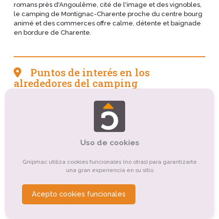
romans près d'Angoulême, cité de l'image et des vignobles,
le camping de Montignac-Charente proche du centre bourg
animé et des commerces offre calme, détente et baignade
en bordure de Charente.
Puntos de interés en los
alrededores del camping
Tourisme sportif et de loisirs
Tourisme de nature, d'observation
Tourisme culturel
Uso de cookies
Tourisme religieux ou spirituel
Tourisme balnéaire, tourisme bleu
Autre
Gnipmac utiliza cookies funcionales (no otras) para garantizarte
una gran experiencia en su sitio
Tourisme d'affaires
Organismes de tourisme
Acepto cookies funcionales
Tourisme gastronomique
Tourisme rural