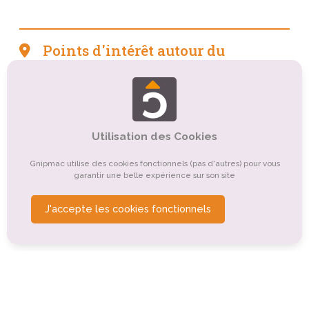
Points d'intérêt autour du
camping
Tourisme sportif et de loisirs
Tourisme religieux ou spirituel
Tourisme culturel
Utilisation des Cookies
Organismes de tourisme
Gnipmac utilise des cookies fonctionnels (pas d'autres) pour vous
garantir une belle expérience sur son site
Tourisme de nature, d'observation
Tourisme gastronomique
Autre
Tourisme rural
J'accepte les cookies fonctionnels
Tourisme montagnard
Tourisme d'affaires