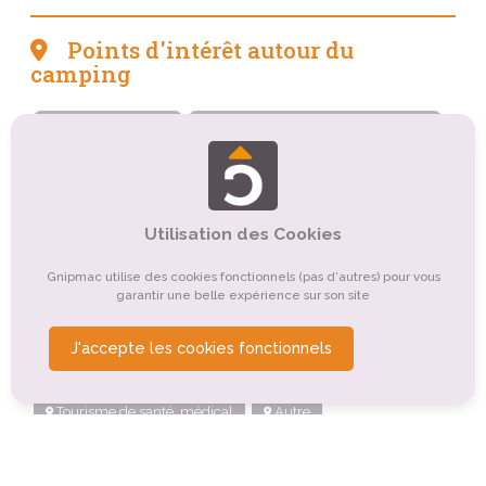
Points d'intérêt autour du
camping
Tourisme culturel
Tourisme de nature, d'observation
Tourisme sportif et de loisirs
Tourisme balnéaire, tourisme bleu
Utilisation des Cookies
Tourisme gastronomique
Gnipmac utilise des cookies fonctionnels (pas d'autres) pour vous
Tourisme religieux ou spirituel
Tourisme d'affaires
garantir une belle expérience sur son site
Organismes de tourisme
J'accepte les cookies fonctionnels
Tourisme de détente, de relaxation, de bien-être
Tourisme de santé, médical
Autre