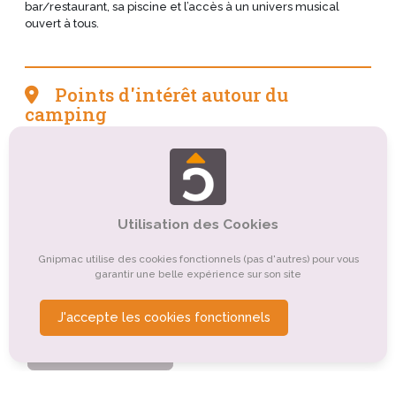
bar/restaurant, sa piscine et l’accès à un univers musical
ouvert à tous.
Points d'intérêt autour du
camping
Tourisme balnéaire, tourisme bleu
Tourisme de nature, d'observation
Utilisation des Cookies
Tourisme sportif et de loisirs
Tourisme culturel
Tourisme rural
Tourisme religieux ou spirituel
Gnipmac utilise des cookies fonctionnels (pas d'autres) pour vous
garantir une belle expérience sur son site
Organismes de tourisme
Autre
J'accepte les cookies fonctionnels
Tourisme d'affaires
Tourisme gastronomique
Tourisme montagnard