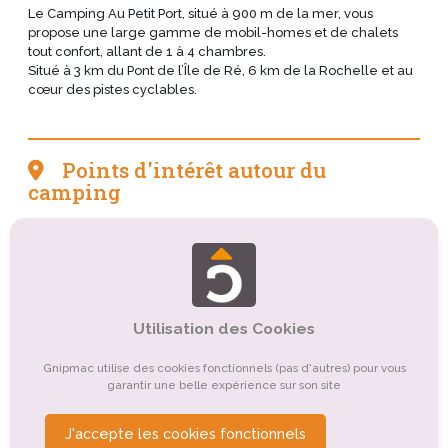
Le Camping Au Petit Port, situé à 900 m de la mer, vous
propose une large gamme de mobil-homes et de chalets
tout confort, allant de 1 à 4 chambres.
Situé à 3 km du Pont de l’Île de Ré, 6 km de la Rochelle et au
cœur des pistes cyclables.
Points d'intérêt autour du
camping
Tourisme balnéaire, tourisme bleu
Tourisme de nature, d'observation
Tourisme sportif et de loisirs
Tourisme culturel
Utilisation des Cookies
Tourisme de détente, de relaxation, de bien-être
Gnipmac utilise des cookies fonctionnels (pas d'autres) pour vous
garantir une belle expérience sur son site
Tourisme religieux ou spirituel
Tourisme gastronomique
Organismes de tourisme
J'accepte les cookies fonctionnels