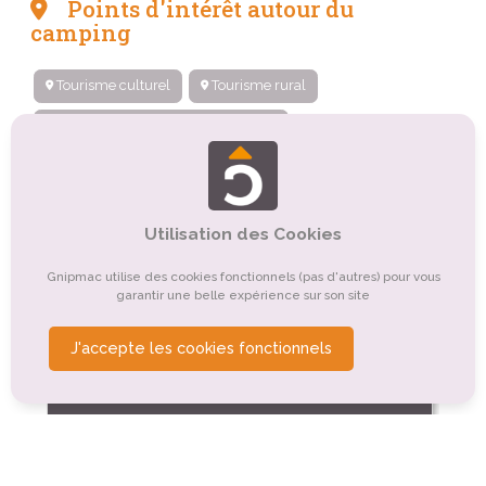
Points d'intérêt autour du
camping
Tourisme culturel
Tourisme rural
Tourisme balnéaire, tourisme bleu
Tourisme de nature, d'observation
Tourisme sportif et de loisirs
Organismes de tourisme
Utilisation des Cookies
Tourisme religieux ou spirituel
Gnipmac utilise des cookies fonctionnels (pas d'autres) pour vous
Tourisme de détente, de relaxation, de bien-être
garantir une belle expérience sur son site
Tourisme gastronomique
Tourisme d'affaires
J'accepte les cookies fonctionnels