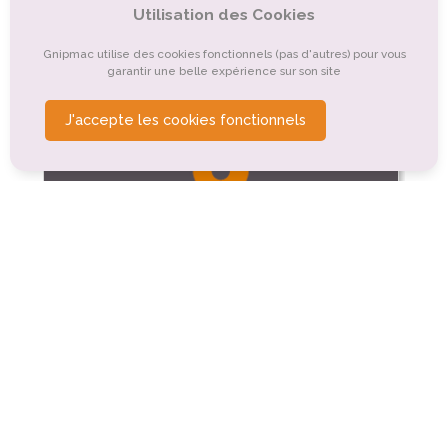
Tourisme gastronomique
Utilisation des Cookies
Tourisme religieux ou spirituel
Gnipmac utilise des cookies fonctionnels (pas d'autres) pour vous
garantir une belle expérience sur son site
J'accepte les cookies fonctionnels
Tourisme sportif et de loisirs
Tennis
Les Ollières-sur-Eyrieux (2.3km)
Plage de la Théoule
Les Ollières-sur-Eyrieux (2.4km)
Bibliothèque municipale "Au plaisir de lire"