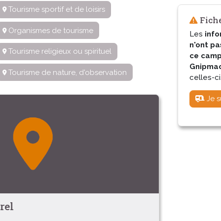
Tourisme sportif et de loisirs
Fiche
Organismes de tourisme
Les
info
n'ont pa
Tourisme religieux ou spirituel
ce camp
Gnipmac 
Tourisme de nature, d'observation
celles-ci
Je s
rel