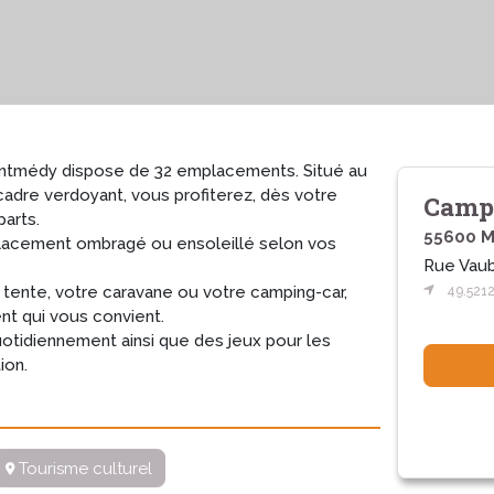
ntmédy dispose de 32 emplacements. Situé au
 cadre verdoyant, vous profiterez, dès votre
Campi
parts.
55600 M
placement ombragé ou ensoleillé selon vos
Rue Vau
tente, votre caravane ou votre camping-car,
49.521
t qui vous convient.
uotidiennement ainsi que des jeux pour les
ion.
Tourisme culturel