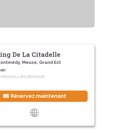
ng De La Citadelle
ontmédy, Meuse, Grand Est
ban
208915011,5.3612360615158
Réservez maintenant