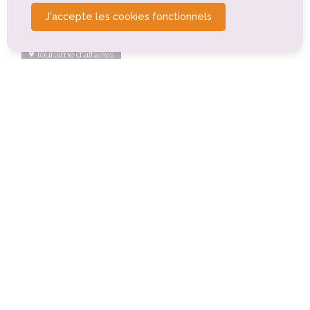
Tourisme montagnard
Tourisme gastronomique
J'accepte les cookies fonctionnels
Tourisme de détente, de relaxation, de bien-être
Tourisme d'affaires
Tourisme sportif et de loisirs
PR 031 - La Chau de Laroue
Mazet-Saint-Voy (0km)
PR 32 - Sentier Botanique Et Patrimoine