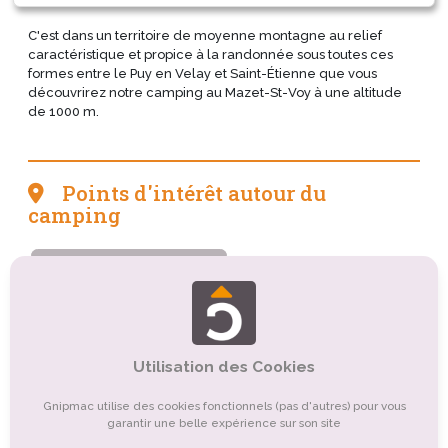
C'est dans un territoire de moyenne montagne au relief
caractéristique et propice à la randonnée sous toutes ces
formes entre le Puy en Velay et Saint-Étienne que vous
découvrirez notre camping au Mazet-St-Voy à une altitude
de 1000 m.
Points d'intérêt autour du
camping
Tourisme sportif et de loisirs
Tourisme de nature, d'observation
Tourisme culturel
Tourisme religieux ou spirituel
Utilisation des Cookies
Organismes de tourisme
Autre
Gnipmac utilise des cookies fonctionnels (pas d'autres) pour vous
Tourisme balnéaire, tourisme bleu
Tourisme rural
garantir une belle expérience sur son site