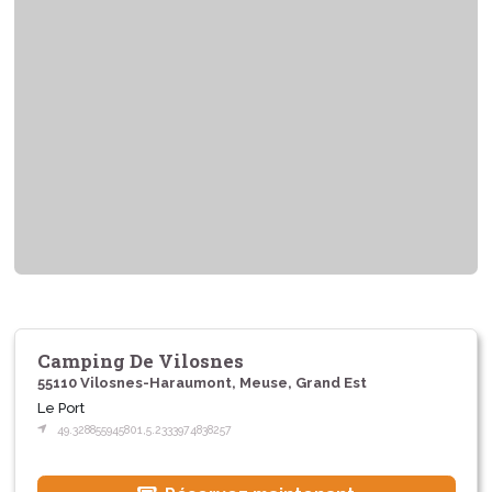
Camping De Vilosnes
55110 Vilosnes-Haraumont, Meuse, Grand Est
Le Port
49.328855945801,5.2333974838257