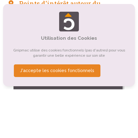
Points d'intérêt autour du
camping
Tourisme sportif et de loisirs
Tourisme culturel
Tourisme religieux ou spirituel
Utilisation des Cookies
Organismes de tourisme
Gnipmac utilise des cookies fonctionnels (pas d'autres) pour vous
garantir une belle expérience sur son site
Tourisme de nature, d'observation
J'accepte les cookies fonctionnels