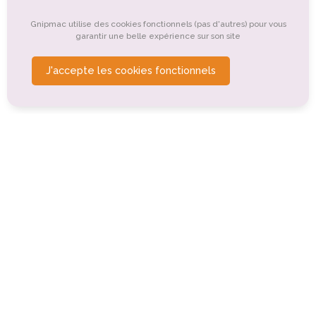
Tourisme de nature, d'observation
Gnipmac utilise des cookies fonctionnels (pas d'autres) pour vous
Tourisme montagnard
Tourisme de santé, médical
garantir une belle expérience sur son site
Tourisme de détente, de relaxation, de bien-être
J'accepte les cookies fonctionnels
Tourisme gastronomique
Tourisme d'affaires
Tourisme sportif et de loisirs
Terrain de pétanque de Chambon sur Lac