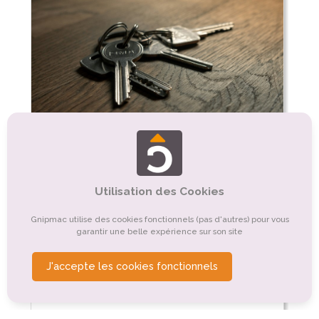
mobil
Utilisation des Cookies
Nombre de locatif(s) : 10
Type de locatif : Mobil-home
Taille du locatif (m²) : 30
Gnipmac utilise des cookies fonctionnels (pas d'autres) pour vous
Nombre de personnes max : 8
garantir une belle expérience sur son site
Nombre de chambres : 3
Faut-il réserver pour ce type de locatif ? :
J'accepte les cookies fonctionnels
Réservation obligatoire