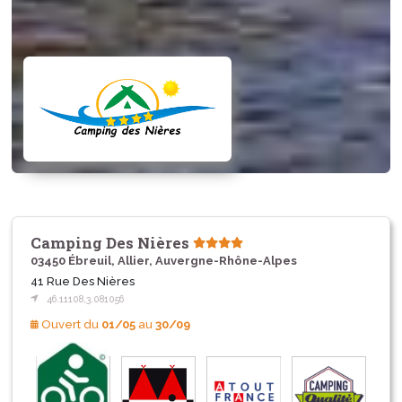
Camping Des Nières
03450 Ébreuil, Allier, Auvergne-Rhône-Alpes
41 Rue Des Nières
46.11108,3.081056
Ouvert du
01/05
au
30/09