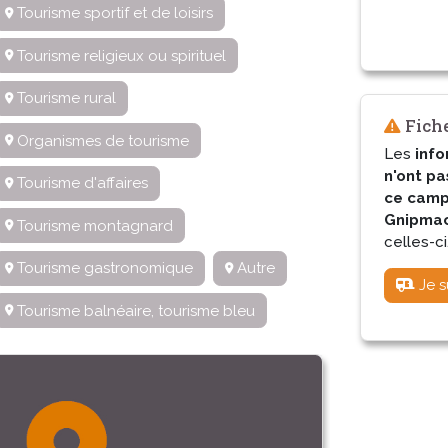
Tourisme sportif et de loisirs
Tourisme religieux ou spirituel
Tourisme rural
Fiche
Organismes de tourisme
Les
info
n'ont pa
Tourisme d'affaires
ce camp
Gnipmac 
Tourisme montagnard
celles-ci
Tourisme gastronomique
Autre
Je s
Tourisme balnéaire, tourisme bleu