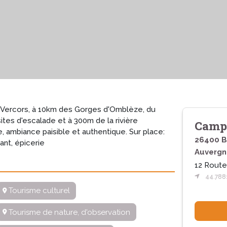
 Vercors, à 10km des Gorges d'Omblèze, du
tes d'escalade et à 300m de la rivière
Campi
, ambiance paisible et authentique. Sur place:
26400 B
rant, épicerie
Auvergn
12 Route
44.788
Tourisme culturel
Tourisme de nature, d'observation