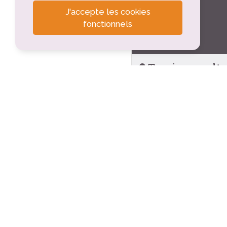
J'accepte les cookies
fonctionnels
Tourisme cultu
Jardin botanique -
Gigors-et-Lozeron (
Beaufort-sur-Ger
Beaufort-sur-Gervan
Église St-Barthélé
Beaufort-sur-Gervan
Le Temple
Beaufort-sur-Gervan
Maison de la Rési
Beaufort-sur-Gervan
Plan de Baix
Plan-de-Baix (3.1km)