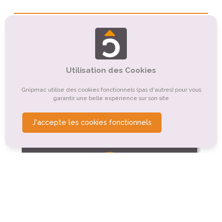
Points d'intérêt autour du
camping
Tourisme culturel
Tourisme religieux ou spirituel
Utilisation des Cookies
Tourisme sportif et de loisirs
Organismes de tourisme
Gnipmac utilise des cookies fonctionnels (pas d'autres) pour vous
garantir une belle expérience sur son site
Tourisme de nature, d'observation
J'accepte les cookies fonctionnels