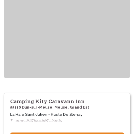
Camping Kity Caravann Inn
55110 Dun-sur-Meuse, Meuse, Grand Est
La Haie Saint-Julien - Route De Stenay
49.395166827154,5.190761089325