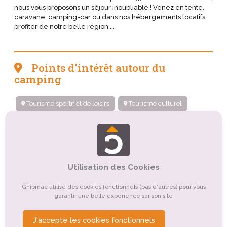
nous vous proposons un séjour inoubliable ! Venez en tente,
caravane, camping-car ou dans nos hébergements locatifs
profiter de notre belle région....
Points d'intérêt autour du
camping
Tourisme sportif et de loisirs
Tourisme culturel
Tourisme balnéaire, tourisme bleu
Tourisme de nature, d'observation
Tourisme religieux ou spirituel
Utilisation des Cookies
Organismes de tourisme
Tourisme rural
Gnipmac utilise des cookies fonctionnels (pas d'autres) pour vous
garantir une belle expérience sur son site
Tourisme gastronomique
Tourisme d'affaires
Tourisme montagnard
J'accepte les cookies fonctionnels