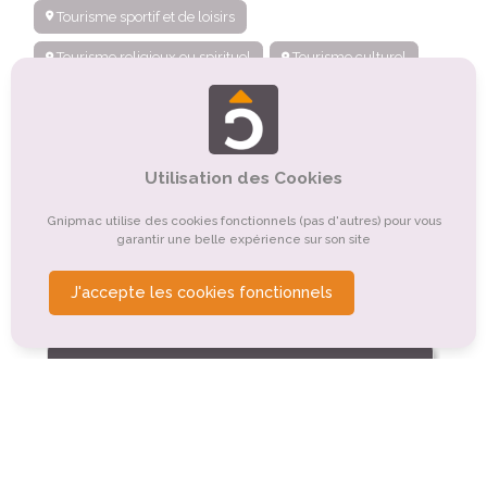
Tourisme sportif et de loisirs
Tourisme religieux ou spirituel
Tourisme culturel
Tourisme balnéaire, tourisme bleu
Tourisme de nature, d'observation
Utilisation des Cookies
Organismes de tourisme
Tourisme d'affaires
Tourisme gastronomique
Tourisme montagnard
Gnipmac utilise des cookies fonctionnels (pas d'autres) pour vous
garantir une belle expérience sur son site
Tourisme de détente, de relaxation, de bien-être
J'accepte les cookies fonctionnels
Tourisme rural