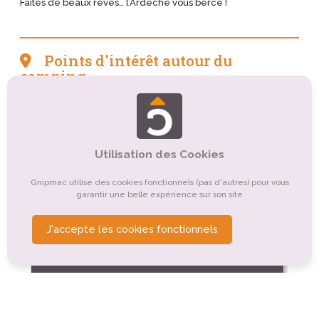
Faites de beaux rêves… l’Ardèche vous berce !
Points d'intérêt autour du
camping
Tourisme sportif et de loisirs
Tourisme culturel
Organismes de tourisme
Tourisme rural
Utilisation des Cookies
Tourisme gastronomique
Gnipmac utilise des cookies fonctionnels (pas d'autres) pour vous
Tourisme de nature, d'observation
garantir une belle expérience sur son site
Tourisme religieux ou spirituel
Autre
J'accepte les cookies fonctionnels