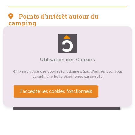
Points d'intérêt autour du
camping
Tourisme sportif et de loisirs
Tourisme balnéaire, tourisme bleu
Utilisation des Cookies
Tourisme de nature, d'observation
Tourisme culturel
Gnipmac utilise des cookies fonctionnels (pas d'autres) pour vous
Organismes de tourisme
garantir une belle expérience sur son site
Tourisme religieux ou spirituel
J'accepte les cookies fonctionnels
Tourisme gastronomique