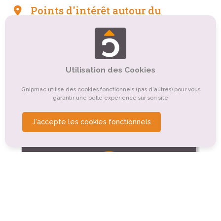
Points d'intérêt autour du
camping
Tourisme sportif et de loisirs
Organismes de tourisme
Tourisme culturel
Tourisme de nature, d'observation
Utilisation des Cookies
Tourisme rural
Autre
Tourisme événementiel
Gnipmac utilise des cookies fonctionnels (pas d'autres) pour vous
garantir une belle expérience sur son site
Tourisme religieux ou spirituel
J'accepte les cookies fonctionnels