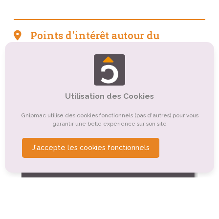
Points d'intérêt autour du
camping
Tourisme culturel
Tourisme sportif et de loisirs
Organismes de tourisme
Utilisation des Cookies
Tourisme religieux ou spirituel
Gnipmac utilise des cookies fonctionnels (pas d'autres) pour vous
garantir une belle expérience sur son site
Tourisme gastronomique
Tourisme de nature, d'observation
Tourisme rural
J'accepte les cookies fonctionnels