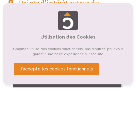
Points d'intérêt autour du
camping
Tourisme sportif et de loisirs
Tourisme de nature, d'observation
Tourisme culturel
Utilisation des Cookies
Autre
Tourisme balnéaire, tourisme bleu
Gnipmac utilise des cookies fonctionnels (pas d'autres) pour vous
garantir une belle expérience sur son site
Organismes de tourisme
J'accepte les cookies fonctionnels
Tourisme religieux ou spirituel