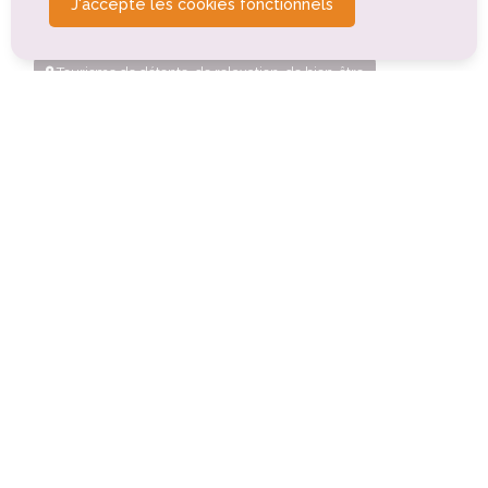
J'accepte les cookies fonctionnels
Tourisme d'affaires
Tourisme de détente, de relaxation, de bien-être
Tourisme rural
Tourisme de santé, médical
Tourisme culturel
Cimetière des Bois
Saint-Georges-de-Didonne (0.3km)