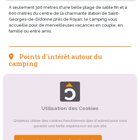
À seulement 300 mètres d'une belle plage de sable fin et à
600 mètres du centre de la charmante station de Saint-
Georges-de-Didonne près de Royan, le camping vous
accueille pour de merveilleuses vacances en couple, en
famille ou entre amis.
Points d'intérêt autour du
camping
Tourisme culturel
Tourisme sportif et de loisirs
Tourisme gastronomique
Tourisme balnéaire, tourisme bleu
Utilisation des Cookies
Tourisme de nature, d'observation
Gnipmac utilise des cookies fonctionnels (pas d'autres) pour vous
Tourisme religieux ou spirituel
garantir une belle expérience sur son site
Organismes de tourisme
Autre