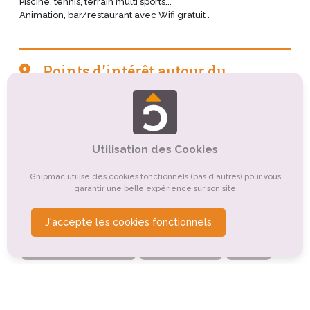
Piscine, tennis, terrain multi sports...
Animation, bar/restaurant avec Wifi gratuit .
Points d'intérêt autour du
camping
Tourisme sportif et de loisirs
Tourisme culturel
Tourisme religieux ou spirituel
Utilisation des Cookies
Tourisme de nature, d'observation
Gnipmac utilise des cookies fonctionnels (pas d'autres) pour vous
garantir une belle expérience sur son site
Organismes de tourisme
J'accepte les cookies fonctionnels
Tourisme balnéaire, tourisme bleu
Tourisme montagnard
Tourisme rural
Autre