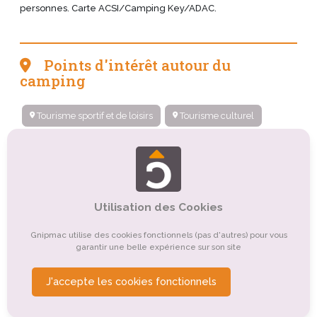
personnes. Carte ACSI/Camping Key/ADAC.
Points d'intérêt autour du
camping
Tourisme sportif et de loisirs
Tourisme culturel
Organismes de tourisme
Tourisme gastronomique
Tourisme de détente, de relaxation, de bien-être
Tourisme de santé, médical
Utilisation des Cookies
Tourisme religieux ou spirituel
Tourisme rural
Gnipmac utilise des cookies fonctionnels (pas d'autres) pour vous
garantir une belle expérience sur son site
Tourisme de nature, d'observation
Tourisme d'affaires
J'accepte les cookies fonctionnels