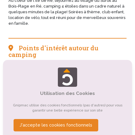
Au coeur de l'Île de Ré, séjournez au village du Suroit au
Bois-Plage en Ré, camping 4 étoiles dans un cadre naturel à
quelques minutes de la plage! Soirées à thème, club enfant,
location de vélo, tout est réuni pour de merveilleux souvenirs
en famille.
Points d'intérêt autour du
camping
Tourisme sportif et de loisirs
Tourisme culturel
Tourisme de nature, d'observation
Tourisme balnéaire, tourisme bleu
Autre
Utilisation des Cookies
Organismes de tourisme
Gnipmac utilise des cookies fonctionnels (pas d'autres) pour vous
garantir une belle expérience sur son site
Tourisme religieux ou spirituel
J'accepte les cookies fonctionnels
Tourisme gastronomique
Tourisme événementiel