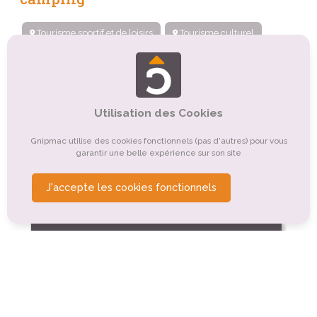
Tourisme sportif et de loisirs
Tourisme culturel
Tourisme balnéaire, tourisme bleu
Tourisme de nature, d'observation
Utilisation des Cookies
Tourisme gastronomique
Tourisme religieux ou spirituel
Gnipmac utilise des cookies fonctionnels (pas d'autres) pour vous
garantir une belle expérience sur son site
Organismes de tourisme
Tourisme d'affaires
J'accepte les cookies fonctionnels
Tourisme montagnard
Tourisme rural