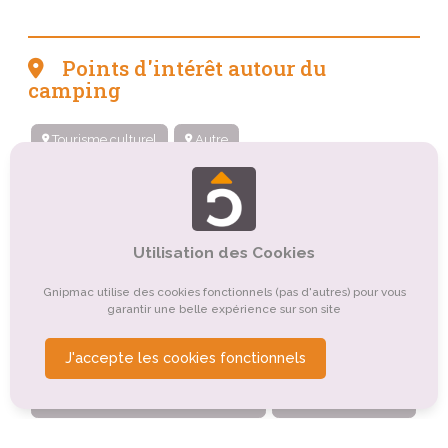
Points d'intérêt autour du
camping
Tourisme culturel
Autre
Tourisme sportif et de loisirs
Tourisme de nature, d'observation
Utilisation des Cookies
Tourisme religieux ou spirituel
Tourisme gastronomique
Organismes de tourisme
Gnipmac utilise des cookies fonctionnels (pas d'autres) pour vous
garantir une belle expérience sur son site
Tourisme de santé, médical
J'accepte les cookies fonctionnels
Tourisme de détente, de relaxation, de bien-être
Tourisme balnéaire, tourisme bleu
Tourisme d'affaires
Tourisme rural