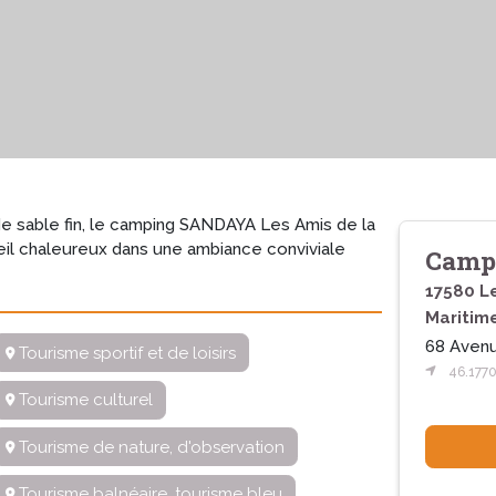
de sable fin, le camping SANDAYA Les Amis de la
il chaleureux dans une ambiance conviviale
Campi
17580 L
Maritim
68 Aven
Tourisme sportif et de loisirs
46.1770
Tourisme culturel
Tourisme de nature, d'observation
Tourisme balnéaire, tourisme bleu