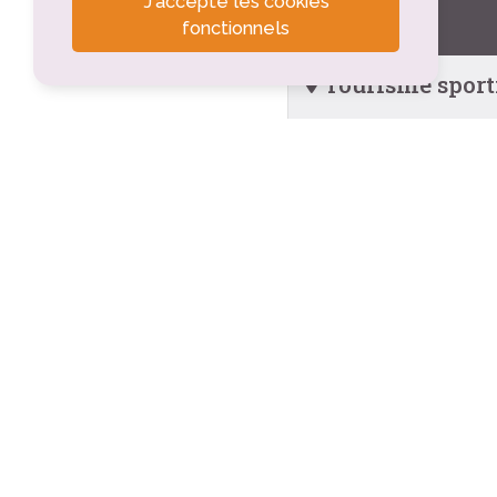
J'accepte les cookies
fonctionnels
Tourisme sportif
Camping l'Océan - 
La Couarde-sur-Mer 
Balade autour de l
Les Portes-en-Ré (1
Port de pêche Chef
La Rochelle (13.3km)
Plage de Chef de 
La Rochelle (14.1km)
Promenade de Che
La Rochelle (14.4km
Plage de Pampin -
L'Houmeau (14.6km)
Circuit poussette 
Saint-Denis-d'Oléron