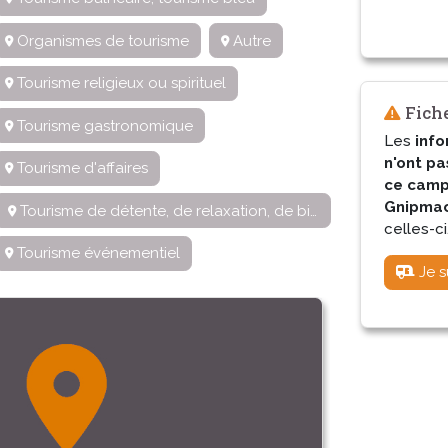
Organismes de tourisme
Autre
Tourisme religieux ou spirituel
Fiche
Tourisme gastronomique
Les
info
n'ont pa
Tourisme d'affaires
ce camp
Gnipmac 
Tourisme de détente, de relaxation, de bien-être
celles-ci
Tourisme événementiel
Je s