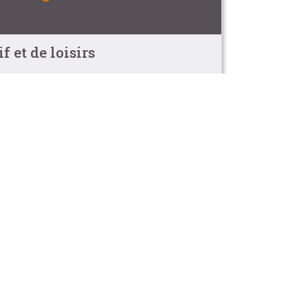
 et de loisirs
Groupes et Affaires
(6.9km)
a Réserve Nature de Lilleau des Niges
1.4km)
 de Baie - La Rochelle
Baie
f de Baie
)
 l'Houmeau
n°1 : Autour du phare de Chassiron
 (14.7km)