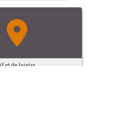
 et de loisirs
culturel rural
ussas