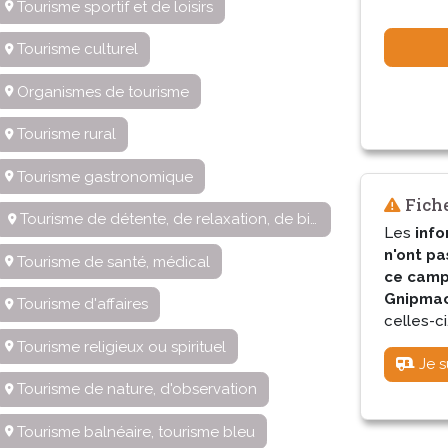
Tourisme sportif et de loisirs
Tourisme culturel
Organismes de tourisme
Tourisme rural
Tourisme gastronomique
Fiche
Tourisme de détente, de relaxation, de bien-être
Les
info
n'ont pa
Tourisme de santé, médical
ce camp
Gnipmac 
Tourisme d'affaires
celles-ci
Tourisme religieux ou spirituel
Je s
Tourisme de nature, d'observation
Tourisme balnéaire, tourisme bleu