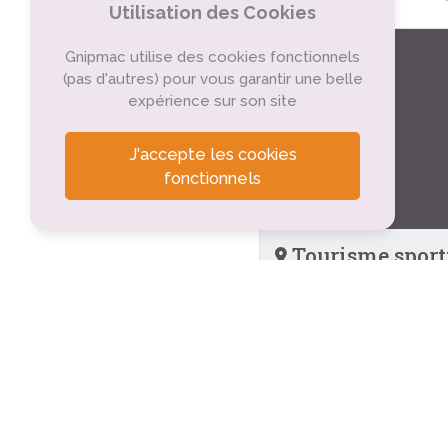
Utilisation des Cookies
Gnipmac utilise des cookies fonctionnels
(pas d'autres) pour vous garantir une belle
expérience sur son site
J'accepte les cookies
fonctionnels
Tourisme sportif
Art' Kafé - Centre 
Mirabel (2.9km)
Bibliothèque de L
Lussas (3.7km)
Cinéma
Lussas (3.7km)