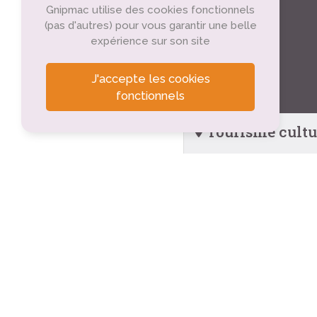
Gnipmac utilise des cookies fonctionnels
(pas d'autres) pour vous garantir une belle
expérience sur son site
J'accepte les cookies
fonctionnels
Tourisme cultu
Lire à la Plage
Saint-Martin-d'Ardèc
Bibliothèque de Sa
Saint-Martin-d'Ardèc
Aiguèze
Aiguèze (0.9km)
Aiguèze, village cl
Aiguèze (0.9km)
Laval-Saint-Roma