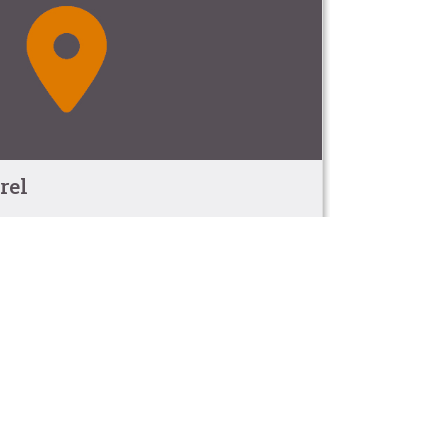
rel
he (0.4km)
int-Martin d'Ardèche
he (0.4km)
assé "Plus Beau Village de France"
n