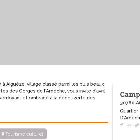
é à Aiguèze, village classé parmi les plus beaux
tes des Gorges de l'Ardèche, vous invite d'avril
Campi
verdoyant et ombragé à la découverte des
30760 A
Quartier 
D'Ardèc
44.298
Tourisme culturel