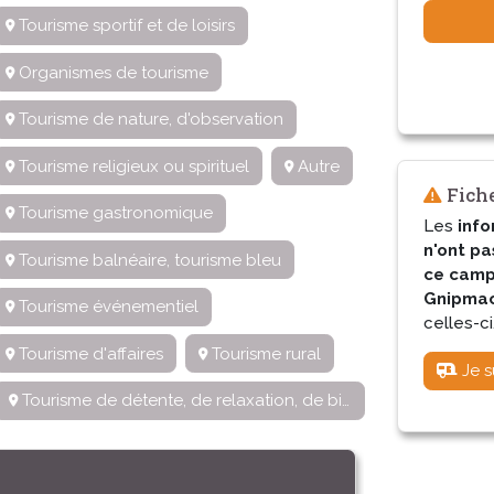
Tourisme sportif et de loisirs
Organismes de tourisme
Tourisme de nature, d'observation
Tourisme religieux ou spirituel
Autre
Fiche
Tourisme gastronomique
Les
info
n'ont pa
Tourisme balnéaire, tourisme bleu
ce camp
Gnipmac 
Tourisme événementiel
celles-ci
Tourisme d'affaires
Tourisme rural
Je s
Tourisme de détente, de relaxation, de bien-être