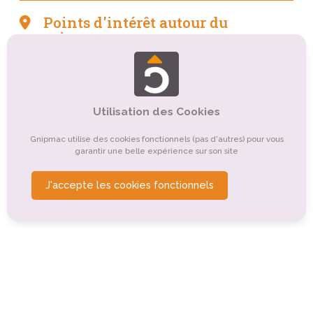
Points d'intérêt autour du
camping
Tourisme culturel
Tourisme sportif et de loisirs
Tourisme religieux ou spirituel
Utilisation des Cookies
Tourisme gastronomique
Tourisme rural
Gnipmac utilise des cookies fonctionnels (pas d'autres) pour vous
Organismes de tourisme
garantir une belle expérience sur son site
Tourisme de nature, d'observation
Tourisme d'affaires
J'accepte les cookies fonctionnels
Tourisme balnéaire, tourisme bleu