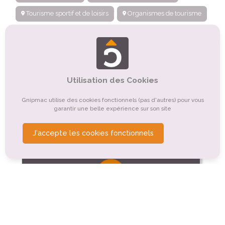
Tourisme sportif et de loisirs
Organismes de tourisme
Tourisme de nature, d'observation
Tourisme rural
Tourisme balnéaire, tourisme bleu
Tourisme religieux ou spirituel
Tourisme d'affaires
Utilisation des Cookies
Tourisme événementiel
Tourisme montagnard
Gnipmac utilise des cookies fonctionnels (pas d'autres) pour vous
Autre
garantir une belle expérience sur son site
J'accepte les cookies fonctionnels