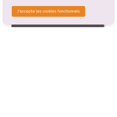
Tourisme de détente, de relaxation, de bien-être
Autre
J'accepte les cookies fonctionnels
Tourisme sportif et de loisirs
Acro Games
Embrun (0km)
Mini Golf du plan d'eau d'Embrun
Embrun (0km)
Tennis Club du Plan d'eau d'Embrun
Embrun (0km)