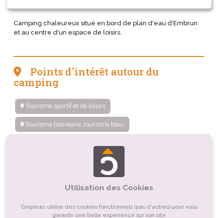
Camping chaleureux situé en bord de plan d'eau d'Embrun
et au centre d'un espace de loisirs.
Points d'intérêt autour du
camping
Tourisme sportif et de loisirs
Tourisme balnéaire, tourisme bleu
Tourisme de nature, d'observation
Tourisme gastronomique
Tourisme religieux ou spirituel
Tourisme culturel
Utilisation des Cookies
Organismes de tourisme
Tourisme rural
Gnipmac utilise des cookies fonctionnels (pas d'autres) pour vous
garantir une belle expérience sur son site
Tourisme montagnard