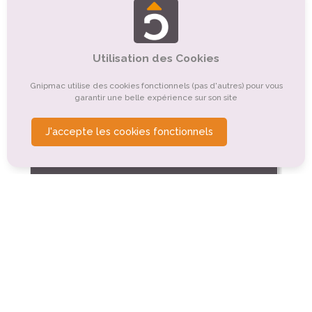
Tourisme de nature, d'observation
Tourisme culturel
Tourisme rural
Tourisme religieux ou spirituel
Utilisation des Cookies
Organismes de tourisme
Autre
Gnipmac utilise des cookies fonctionnels (pas d'autres) pour vous
garantir une belle expérience sur son site
Tourisme montagnard
J'accepte les cookies fonctionnels
Tourisme sportif et de loisirs