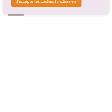
J'accepte les cookies fonctionnels
Tourisme religieux ou spirituel
Tourisme montagnard
Autre
Tourisme sportif et de loisirs
Circuit VTTAE : La Déôme
Bourg-Argental (0km)
Piscine ludique de Bourg-Argental
Bourg-Argental (0.4km)
Enquête Via Fluvia n°5 : Le Sortilège