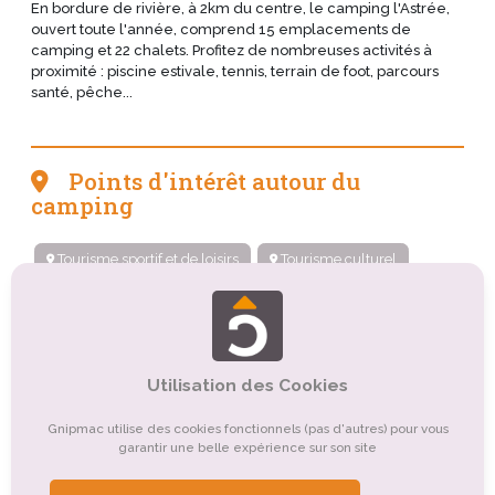
En bordure de rivière, à 2km du centre, le camping l'Astrée,
ouvert toute l'année, comprend 15 emplacements de
camping et 22 chalets. Profitez de nombreuses activités à
proximité : piscine estivale, tennis, terrain de foot, parcours
santé, pêche...
Points d'intérêt autour du
camping
Tourisme sportif et de loisirs
Tourisme culturel
Organismes de tourisme
Tourisme de détente, de relaxation, de bien-être
Utilisation des Cookies
Tourisme rural
Tourisme d'affaires
Tourisme gastronomique
Gnipmac utilise des cookies fonctionnels (pas d'autres) pour vous
garantir une belle expérience sur son site
Tourisme de nature, d'observation