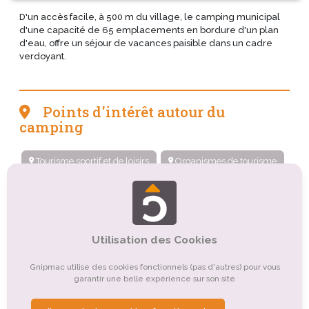
D'un accès facile, à 500 m du village, le camping municipal
d'une capacité de 65 emplacements en bordure d'un plan
d'eau, offre un séjour de vacances paisible dans un cadre
verdoyant.
Points d'intérêt autour du
camping
Tourisme sportif et de loisirs
Organismes de tourisme
Tourisme culturel
Tourisme d'affaires
Tourisme de nature, d'observation
Utilisation des Cookies
Tourisme gastronomique
Tourisme religieux ou spirituel
Tourisme rural
Gnipmac utilise des cookies fonctionnels (pas d'autres) pour vous
garantir une belle expérience sur son site
Tourisme de détente, de relaxation, de bien-être
Autre